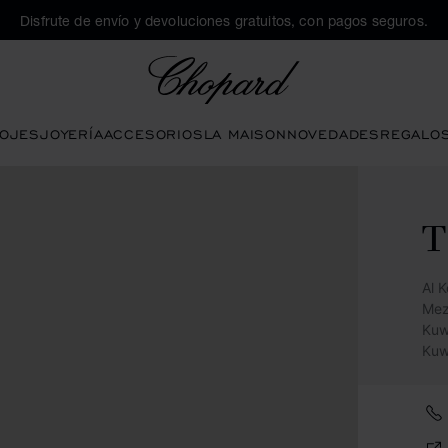
Disfrute de envío y devoluciones gratuitos, con pagos seguros.
Chopard
OJES
JOYERÍA
ACCESORIOS
LA MAISON
NOVEDADES
REGALO
T
Al K
Mez
Kuw
Kuw