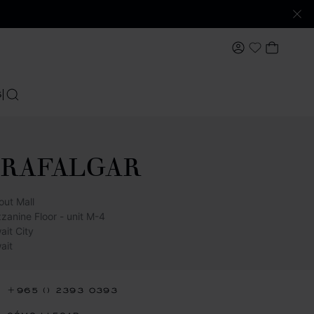
MI CUENTA
MI CES
My Wishlis
S
BUSCAR
RAFALGAR
out Mall
zanine Floor - unit M-4
ait City
ait
+965 () 2393 0393