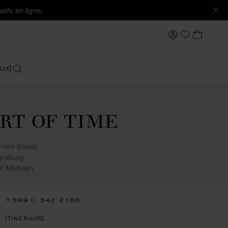
sifs en ligne.
MON COMPTE
MON PA
Ma Wishlis
UX
RECHERCHER
RT OF TIME
Front Street
lipsburg
nt Marteen
+599 () 542 2180
ITINÉRAIRE