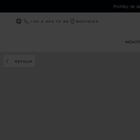
Profitez de l
+32 2 320 72 86
BOUTIQUES
LOCALISATION (CHANGER DE PAYS)
MONT
RETOUR