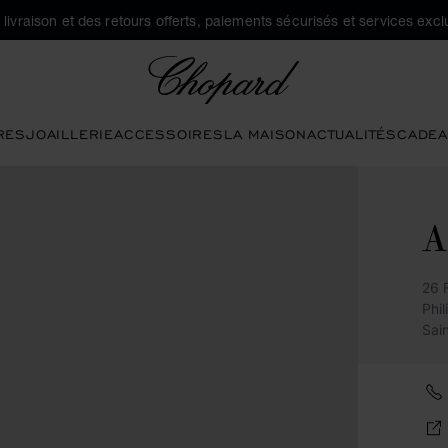
a livraison et des retours offerts, paiements sécurisés et services exclu
Chopard
RES
JOAILLERIE
ACCESSOIRES
LA MAISON
ACTUALITÉS
CADEA
A
26 
Phi
Sai