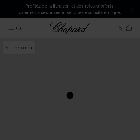
Profitez de la livraison et des retours offerts,
paiements sécurisés et services exclusifs en ligne.
Chopard
+33 5
MON
OUVRIR LE MENU
RECHERCHER
RETOUR