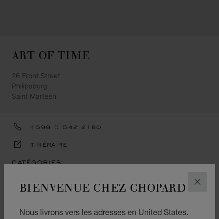
ART OF TIME
26 Front Street
Philipsburg
Saint Marteen
+599 () 542 2180
ITINÉRAIRE
CATÉGORIES
Montres
BIENVENUE CHEZ CHOPARD
FERM
Joaillerie
Nous livrons vers les adresses en United States.