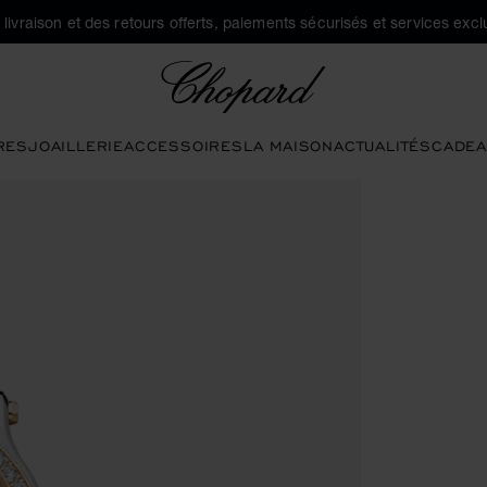
a livraison et des retours offerts, paiements sécurisés et services exclu
Chopard
RES
JOAILLERIE
ACCESSOIRES
LA MAISON
ACTUALITÉS
CADEA
vrir la galerie)