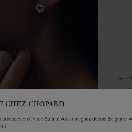
MONT
HA
E CHEZ CHOPARD
29 X 
STEEL
€ 2
es adresses en United States. Vous naviguez depuis Belgique, 
on ?