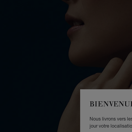
BIENVENU
Nous livrons vers l
jour votre localisati