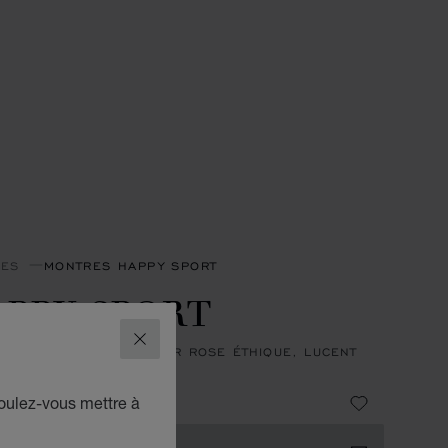
RES
MONTRES HAPPY SPORT
PPY SPORT
FERMER
31 MM, AUTOMATIQUE, OR ROSE ÉTHIQUE, LUCENT
™, DIAMANTS
8,700
voulez-vous mettre à