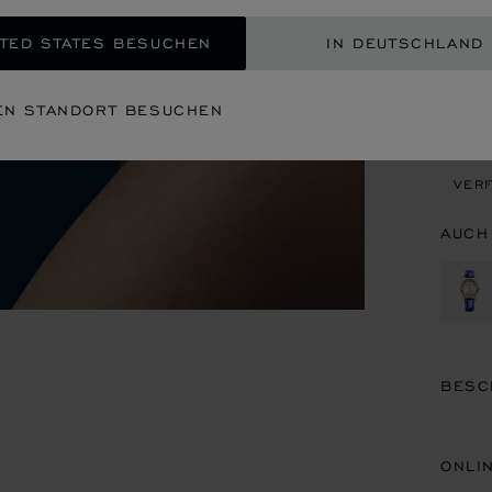
INT
TED STATES BESUCHEN
IN DEUTSCHLAND
EIN
EN STANDORT BESUCHEN
TERM
VERF
AUCH
BESC
ONLI