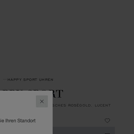
N
HAPPY SPORT UHREN
PPY SPORT
SCHLIESSEN
31 MM, AUTOMATIK, ETHISCHES ROSÉGOLD, LUCENT
™, DIAMANTEN
8,700
ie Ihren Standort