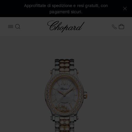
Approfittate di spedizione e resi gratuiti, con
pagamenti sicuri.
Chopard
+39 0
IL 
APRIRE IL MENU
CERCA
Immagini del prodotto Happy Sport (attivare i pulsanti per a