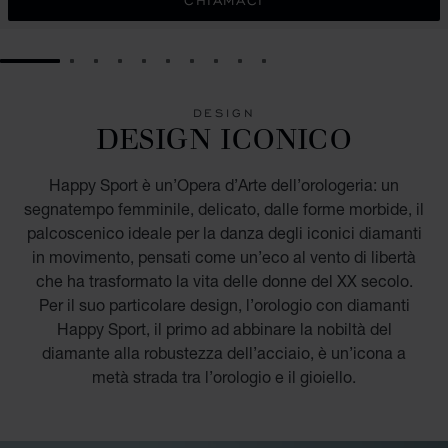
CHIAMACI
GO TO SLIDE 1
GO TO SLIDE 2
GO TO SLIDE 3
GO TO SLIDE 4
GO TO SLIDE 5
GO TO SLIDE 6
GO TO SLIDE 7
GO TO SLIDE 8
GO TO SLIDE 9
GO TO SLIDE 10
DESIGN
DESIGN ICONICO
Happy Sport è un’Opera d’Arte dell’orologeria: un
segnatempo femminile, delicato, dalle forme morbide, il
palcoscenico ideale per la danza degli iconici diamanti
in movimento, pensati come un’eco al vento di libertà
che ha trasformato la vita delle donne del XX secolo.
Per il suo particolare design, l’orologio con diamanti
Happy Sport, il primo ad abbinare la nobiltà del
diamante alla robustezza dell’acciaio, è un’icona a
metà strada tra l’orologio e il gioiello.