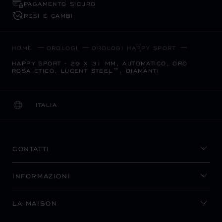
PAGAMENTO SICURO
RESI E CAMBI
HOME
OROLOGI
OROLOGI HAPPY SPORT
HAPPY SPORT - 29 X 31 MM, AUTOMATICO, ORO
ROSA ETICO, LUCENT STEEL™, DIAMANTI
ITALIA
LOCALIZZAZIONE (CAMBIA PAESE)
CAMBIA PAESE
CONTATTI
INFORMAZIONI
LA MAISON