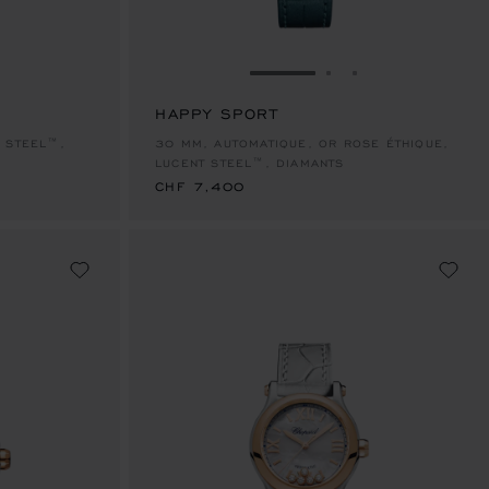
 DIAPOSITIVE 1
R À LA DIAPOSITIVE 2
LLER À LA DIAPOSITIVE 3
ALLER À LA DIAPOSITIVE
ALLER À LA DIAP
ALLER À LA DI
HAPPY SPORT
CHF 7,400
 STEEL™,
30 MM, AUTOMATIQUE, OR ROSE ÉTHIQUE,
LUCENT STEEL™, DIAMANTS
CHF 7,400