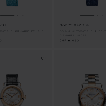
ALLER À LA DIAPOSITIVE 1
ALLER À LA DIAPOSITIVE 2
ALLER À LA DIAPOSITIVE 3
ALLER À LA
ALLE
A
ORT
HAPPY HEARTS
0
CHF 8,430
MATIQUE, OR JAUNE ÉTHIQUE,
33 MM, AUTOMATIQUE, LUCENT
DIAMANTS, NACRE
0
CHF 8,430