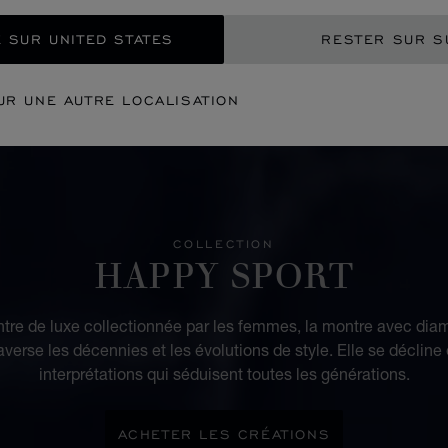
 SUR UNITED STATES
RESTER SUR S
UR UNE AUTRE LOCALISATION
COLLECTION
HAPPY SPORT
tre de luxe collectionnée par les femmes, la montre avec dia
verse les décennies et les évolutions de style. Elle se décline
interprétations qui séduisent toutes les générations.
ACHETER LES CRÉATIONS