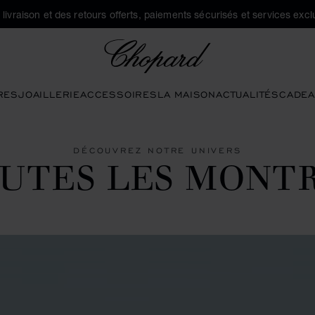
a livraison et des retours offerts, paiements sécurisés et services exclu
Chopard
RES
JOAILLERIE
ACCESSOIRES
LA MAISON
ACTUALITÉS
CADEA
DÉCOUVREZ NOTRE UNIVERS
UTES LES MONT