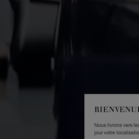
BIENVENU
Nous livrons vers l
jour votre localisati