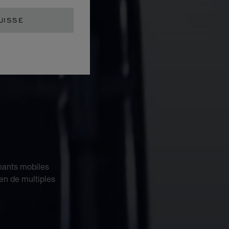
UISSE
mants mobiles
 en de multiples