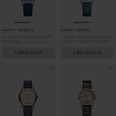
ПЕРЕЙТИ К СЛАЙДУ 1
ПЕРЕЙТИ К СЛАЙДУ 2
ПЕРЕЙТИ К СЛАЙДУ 3
ПЕРЕЙТИ К СЛА
ПЕРЕЙТИ 
ПЕРЕЙ
HAPPY HEARTS
HAPPY SPORT
33 ММ, АВТОМАТИЧЕСКИЙ
30 ММ, АВТОМАТИЧЕСКИЙ
ПОДЗАВОД, LUCENT STEEL™,
ЗАВОД, ЭТИЧНОЕ РОЗОВОЕ
БРИЛЛИАНТЫ, ПЕРЛАМУТР
ЗОЛОТО, LUCENT STEEL™,
БРИЛЛИАНТЫ
СВЯЗАТЬСЯ
СВЯЗАТЬСЯ