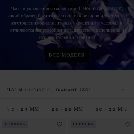
Часы и украшения из коллекции L’Heure du Diamant,
яркий образец богатейшего опыта ювелиров и мастерства
изготовления бриллиантовых украшений и часов. Они
отличаются непревзойденным качеством исполнения и
исключительно элегантны.
ВСЕ МОДЕЛИ
(39)
ЧАСЫ L’HEURE DU DIAMANT
СОРТ
20 - 24 ММ
25 - 29 ММ
30 - 35 ММ
НОВИНКА
НОВИНКА