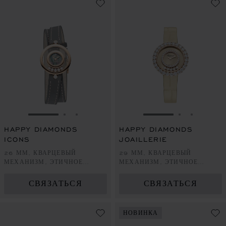
ПЕРЕЙТИ К СЛАЙДУ 1
ПЕРЕЙТИ К СЛАЙДУ 2
ПЕРЕЙТИ К СЛАЙДУ 3
ПЕРЕЙТИ К СЛА
ПЕРЕЙТИ 
ПЕРЕЙ
HAPPY DIAMONDS
HAPPY DIAMONDS
ICONS
JOAILLERIE
26 ММ, КВАРЦЕВЫЙ
29 ММ, КВАРЦЕВЫЙ
МЕХАНИЗМ, ЭТИЧНОЕ
МЕХАНИЗМ, ЭТИЧНОЕ
РОЗОВОЕ ЗОЛОТО,
РОЗОВОЕ ЗОЛОТО,
БРИЛЛИАНТЫ
БРИЛЛИАНТЫ
СВЯЗАТЬСЯ
СВЯЗАТЬСЯ
НОВИНКА