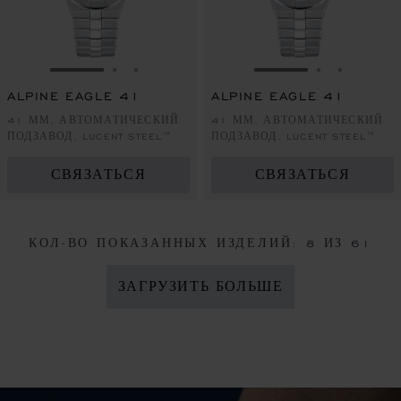
ПЕРЕЙТИ К СЛАЙДУ 1
ПЕРЕЙТИ К СЛАЙДУ 2
ПЕРЕЙТИ К СЛАЙДУ 3
ПЕРЕЙТИ К СЛА
ПЕРЕЙТИ 
ПЕРЕЙ
ALPINE EAGLE 41
ALPINE EAGLE 41
41 ММ, АВТОМАТИЧЕСКИЙ
41 ММ, АВТОМАТИЧЕСКИЙ
ПОДЗАВОД, LUCENT STEEL™
ПОДЗАВОД, LUCENT STEEL™
СВЯЗАТЬСЯ
СВЯЗАТЬСЯ
КОЛ-ВО ПОКАЗАННЫХ ИЗДЕЛИЙ:
8
ИЗ 61
ЗАГРУЗИТЬ БОЛЬШЕ