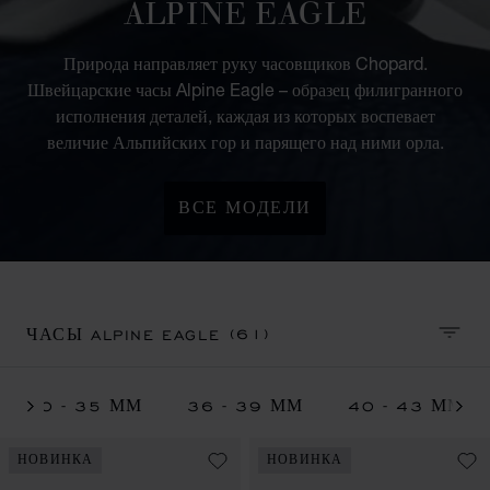
ALPINE EAGLE
Природа направляет руку часовщиков Chopard.
Швейцарские часы Alpine Eagle – образец филигранного
исполнения деталей, каждая из которых воспевает
величие Альпийских гор и парящего над ними орла.
ВСЕ МОДЕЛИ
(61)
ЧАСЫ ALPINE EAGLE
СОРТ
30 - 35 ММ
36 - 39 ММ
40 - 43 ММ
НОВИНКА
НОВИНКА