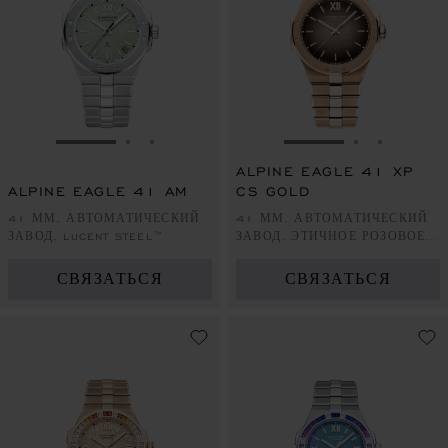
ПЕРЕЙТИ К СЛАЙДУ 1
ПЕРЕЙТИ К СЛАЙДУ 2
ПЕРЕЙТИ К СЛАЙДУ 3
ПЕРЕЙТИ К СЛА
ПЕРЕЙТИ 
ПЕРЕЙ
ALPINE EAGLE 41 XP
ALPINE EAGLE 41 AM
CS GOLD
41 ММ, АВТОМАТИЧЕСКИЙ
41 ММ, АВТОМАТИЧЕСКИЙ
ЗАВОД, LUCENT STEEL™
ЗАВОД, ЭТИЧНОЕ РОЗОВОЕ
ЗОЛОТО
СВЯЗАТЬСЯ
СВЯЗАТЬСЯ