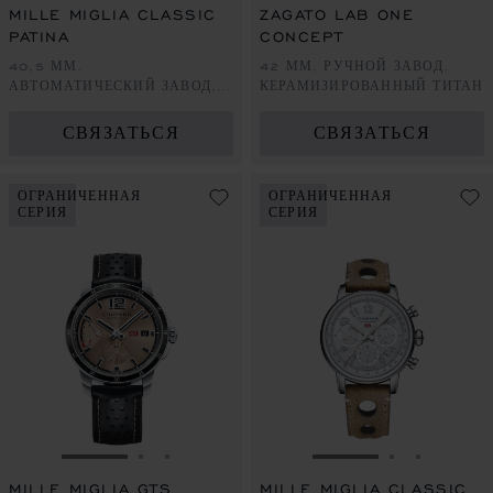
MILLE MIGLIA CLASSIC
ZAGATO LAB ONE
PATINA
CONCEPT
40,5 ММ,
42 ММ, РУЧНОЙ ЗАВОД,
АВТОМАТИЧЕСКИЙ ЗАВОД,
КЕРАМИЗИРОВАННЫЙ ТИТАН
LUCENT STEEL™ С DLC-
ПОКРЫТИЕМ
СВЯЗАТЬСЯ
СВЯЗАТЬСЯ
ОГРАНИЧЕННАЯ
ОГРАНИЧЕННАЯ
СЕРИЯ
СЕРИЯ
ПЕРЕЙТИ К СЛАЙДУ 1
ПЕРЕЙТИ К СЛАЙДУ 2
ПЕРЕЙТИ К СЛАЙДУ 3
ПЕРЕЙТИ К СЛА
ПЕРЕЙТИ 
ПЕРЕЙ
MILLE MIGLIA GTS
MILLE MIGLIA CLASSIC