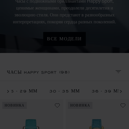
Часы с подвижными бриллиантами Happy Sport,
ценимые женщинами, преодолели десятилетия и
эволюцию стиля. Они предстают в разнообразных
интерпретациях, покоряя сердца разных поколений.
ВСЕ МОДЕЛИ
(98)
ЧАСЫ HAPPY SPORT
СОРТ
25 - 29 ММ
30 - 35 ММ
36 - 39 ММ
НОВИНКА
НОВИНКА