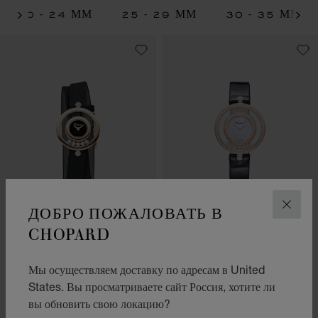
20 - 24 ММ
25 - 29 ММ
30 - 35 ММ
ДОБРО ПОЖАЛОВАТЬ В
ЗАКР
ПЕРЕЙТИ К СЛАЙДУ 1
ПЕРЕЙТИ К СЛАЙДУ 2
ПЕРЕЙТИ К СЛАЙДУ 3
ПЕРЕЙТИ К СЛА
ПЕРЕЙТИ 
ПЕРЕЙ
CHOPARD
HAPPY DIAMONDS
HAPPY DIAMONDS
ICONS
ICONS
26 ММ, КВАРЦЕВЫЙ
32 ММ, КВАРЦЕВЫЙ
Мы осуществляем доставку по адресам в United
МЕХАНИЗМ, ЭТИЧНОЕ
МЕХАНИЗМ, ЭТИЧНОЕ
States. Вы просматриваете сайт Россия, хотите ли
РОЗОВОЕ ЗОЛОТО,
РОЗОВОЕ ЗОЛОТО,
БРИЛЛИАНТЫ
БРИЛЛИАНТЫ
вы обновить свою локацию?
СВЯЗАТЬСЯ
СВЯЗАТЬСЯ