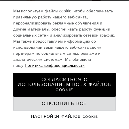
Мы используем файлы cookie, чтобы обеспечивать
правильную работу нашего веб-сайта,
персонализировать рекламные объявления и
ПЕРЕЙТИ К СЛАЙДУ 1
ПЕРЕЙТИ К СЛАЙДУ 2
ПЕРЕЙТИ К СЛАЙДУ 3
ПЕРЕЙТИ К СЛА
ПЕРЕЙТИ 
ПЕРЕЙ
другие материалы, обеспечивать работу функций
L'HEURE DU DIAMANT
L'HEURE DU DIAMANT
социальных сетей и анализировать сетевой трафик.
ROUND
ROUND
Мы также предоставляем информацию об
26 ММ, РУЧНОЙ ЗАВОД,
26 ММ, РУЧНОЙ ЗАВОД,
использовании вами нашего веб-сайта своим
«ЭТИЧНОЕ» РОЗОВОЕ
«ЭТИЧНОЕ» РОЗОВОЕ
партнерам по социальным сетям, рекламе и
ЗОЛОТО, БРИЛЛИАНТЫ
ЗОЛОТО, БРИЛЛИАНТЫ
аналитическим системам. Мы обновили
СВЯЗАТЬСЯ
СВЯЗАТЬСЯ
нашу
Политика конфиденциальности
СОГЛАСИТЬСЯ С
КОЛ-ВО ПОКАЗАННЫХ ИЗДЕЛИЙ:
8
ИЗ 39
ИСПОЛЬЗОВАНИЕМ ВСЕХ ФАЙЛОВ
COOKIE
ЗАГРУЗИТЬ БОЛЬШЕ
ОТКЛОНИТЬ ВСЕ
НАСТРОЙКИ ФАЙЛОВ COOKIE