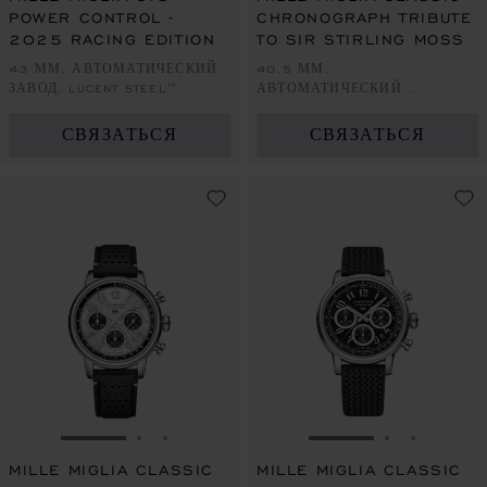
POWER CONTROL -
CHRONOGRAPH TRIBUTE
2025 RACING EDITION
TO SIR STIRLING MOSS
43 ММ, АВТОМАТИЧЕСКИЙ
40,5 ММ,
ЗАВОД, LUCENT STEEL™
АВТОМАТИЧЕСКИЙ
ПОДЗАВОД, LUCENT STEEL™
СВЯЗАТЬСЯ
СВЯЗАТЬСЯ
ПЕРЕЙТИ К СЛАЙДУ 1
ПЕРЕЙТИ К СЛАЙДУ 2
ПЕРЕЙТИ К СЛАЙДУ 3
ПЕРЕЙТИ К СЛА
ПЕРЕЙТИ 
ПЕРЕЙ
MILLE MIGLIA CLASSIC
MILLE MIGLIA CLASSIC