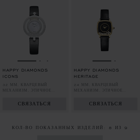
ПЕРЕЙТИ К СЛАЙДУ 1
ПЕРЕЙТИ К СЛАЙДУ 2
ПЕРЕЙТИ К СЛАЙДУ 3
ПЕРЕЙТИ К СЛ
ПЕРЕЙТ
HAPPY DIAMONDS
HAPPY DIAMONDS
ICONS
HERITAGE
32 ММ, КВАРЦЕВЫЙ
24 ММ, КВАРЦЕВЫЙ
МЕХАНИЗМ, ЭТИЧНОЕ
МЕХАНИЗМ, ЭТИЧНОЕ
БЕЛОЕ ЗОЛОТО,
ЖЕЛТОЕ ЗОЛОТО,
БРИЛЛИАНТЫ
БРИЛЛИАНТЫ
СВЯЗАТЬСЯ
СВЯЗАТЬСЯ
КОЛ-ВО ПОКАЗАННЫХ ИЗДЕЛИЙ:
8
ИЗ 9