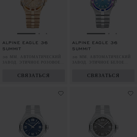
ПЕРЕЙТИ К СЛАЙДУ 1
ПЕРЕЙТИ К СЛАЙДУ 2
ПЕРЕЙТИ К СЛАЙДУ 3
ПЕРЕЙТИ К СЛА
ПЕРЕЙТИ 
ПЕРЕЙ
ALPINE EAGLE 36
ALPINE EAGLE 36
SUMMIT
SUMMIT
36 ММ, АВТОМАТИЧЕСКИЙ
36 ММ, АВТОМАТИЧЕСКИЙ
ЗАВОД, ЭТИЧНОЕ РОЗОВОЕ
ЗАВОД, ЭТИЧНОЕ БЕЛОЕ
ЗОЛОТО, СПЕССАРТИНЫ И
ЗОЛОТО, ФИОЛЕТОВЫЕ
БЕЛЫЕ САПФИРЫ
САПФИРЫ
СВЯЗАТЬСЯ
СВЯЗАТЬСЯ