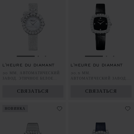
ПЕРЕЙТИ К СЛАЙДУ 1
ПЕРЕЙТИ К СЛАЙДУ 2
ПЕРЕЙТИ К СЛАЙДУ 3
ПЕРЕЙТИ К СЛА
ПЕРЕЙТИ 
ПЕРЕЙ
L'HEURE DU DIAMANT
L'HEURE DU DIAMANT
30 ММ, АВТОМАТИЧЕСКИЙ
30,5 ММ,
ЗАВОД, ЭТИЧНОЕ БЕЛОЕ
АВТОМАТИЧЕСКИЙ ЗАВОД,
ЗОЛОТО, БРИЛЛИАНТЫ
ЭТИЧНОЕ БЕЛОЕ ЗОЛОТО,
БРИЛЛИАНТЫ
СВЯЗАТЬСЯ
СВЯЗАТЬСЯ
НОВИНКА