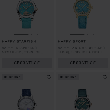
ПЕРЕЙТИ К СЛАЙДУ 1
ПЕРЕЙТИ К СЛАЙДУ 2
ПЕРЕЙТИ К СЛАЙДУ 3
ПЕРЕЙТИ К СЛА
ПЕРЕЙТИ 
ПЕРЕЙ
HAPPY STARFISH
HAPPY SPORT
36 ММ, КВАРЦЕВЫЙ
33 ММ, АВТОМАТИЧЕСКИЙ
МЕХАНИЗМ, ЭТИЧНОЕ
ЗАВОД, ЭТИЧНОЕ ЖЕЛТОЕ
РОЗОВОЕ ЗОЛОТО, LUCENT
ЗОЛОТО, БРИЛЛИАНТЫ
STEEL™, БРИЛЛИАНТЫ
СВЯЗАТЬСЯ
СВЯЗАТЬСЯ
НОВИНКА
НОВИНКА