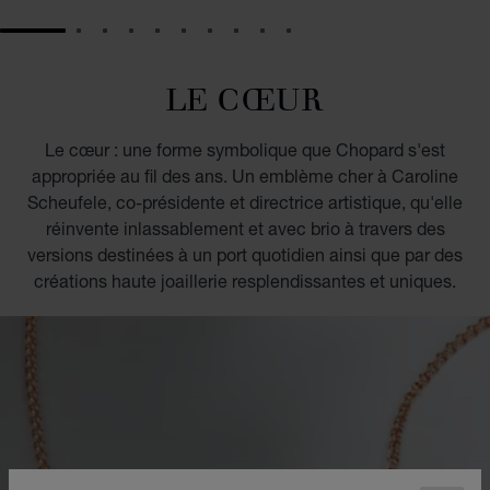
GO TO SLIDE 1
GO TO SLIDE 2
GO TO SLIDE 3
GO TO SLIDE 4
GO TO SLIDE 5
GO TO SLIDE 6
GO TO SLIDE 7
GO TO SLIDE 8
GO TO SLIDE 9
GO TO SLIDE 10
LE CŒUR
Le cœur : une forme symbolique que Chopard s'est
appropriée au fil des ans. Un emblème cher à Caroline
Scheufele, co-présidente et directrice artistique, qu'elle
réinvente inlassablement et avec brio à travers des
versions destinées à un port quotidien ainsi que par des
créations haute joaillerie resplendissantes et uniques.