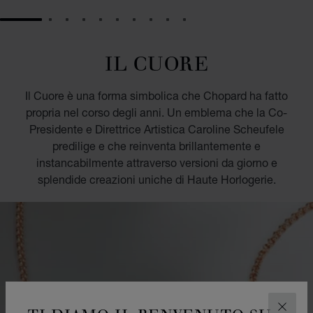
GO TO SLIDE 1
GO TO SLIDE 2
GO TO SLIDE 3
GO TO SLIDE 4
GO TO SLIDE 5
GO TO SLIDE 6
GO TO SLIDE 7
GO TO SLIDE 8
GO TO SLIDE 9
GO TO SLIDE 10
IL CUORE
Il Cuore è una forma simbolica che Chopard ha fatto
propria nel corso degli anni. Un emblema che la Co-
Presidente e Direttrice Artistica Caroline Scheufele
predilige e che reinventa brillantemente e
instancabilmente attraverso versioni da giorno e
splendide creazioni uniche di Haute Horlogerie.
CHIUD