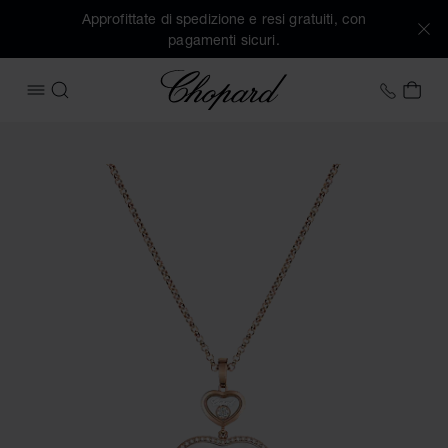
Approfittate di spedizione e resi gratuiti, con
pagamenti sicuri.
Chopard
+39 0
IL 
APRIRE IL MENU
CERCA
Immagini del prodotto Happy Hearts (attivare i pulsanti per 