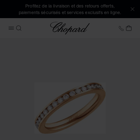
Profitez de la livraison et des retours offerts,
paiements sécurisés et services exclusifs en ligne.
Chopard
+41 2
MON
OUVRIR LE MENU
RECHERCHER
Images du produit Timeless Wedding Band (activez les bout