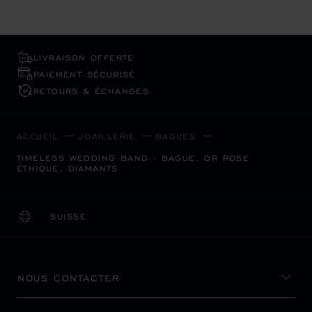
LIVRAISON OFFERTE
PAIEMENT SÉCURISÉ
RETOURS & ÉCHANGES
ACCUEIL
JOAILLERIE
BAGUES
TIMELESS WEDDING BAND - BAGUE, OR ROSE
ÉTHIQUE, DIAMANTS
SUISSE
LOCALISATION (CHANGER DE PAYS)
CHANGER DE PAYS
NOUS CONTACTER