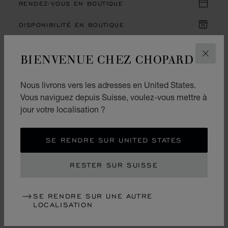
RENDEZ-VOUS EN BOUTIQUE
DISPONIBILITÉ EN BOUTIQUE
BIENVENUE CHEZ CHOPARD
FERM
DESCRIPTION ET DÉTAILS
Nous livrons vers les adresses en United States.
Vous naviguez depuis Suisse, voulez-vous mettre à
SERVICES EN LIGNE
jour votre localisation ?
VOUS POURRIEZ
SE RENDRE SUR UNITED STATES
ÉGALEMENT AIMER
RESTER SUR SUISSE
SE RENDRE SUR UNE AUTRE
LOCALISATION
VUS RÉCEMMENT