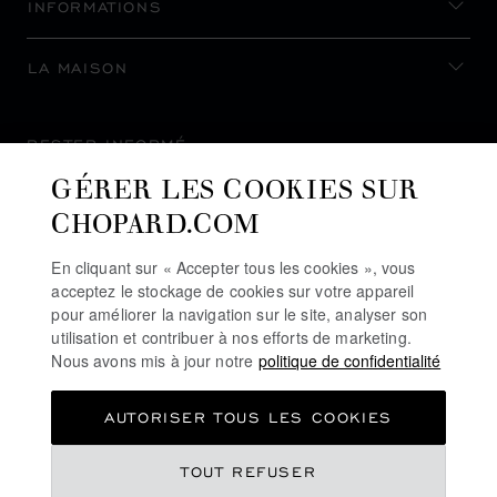
INFORMATIONS
LA MAISON
RESTER INFORMÉ
GÉRER LES COOKIES SUR
CHOPARD.COM
En cliquant sur « Accepter tous les cookies », vous
S’INSCRIRE À LA NEWSLETTER
acceptez le stockage de cookies sur votre appareil
pour améliorer la navigation sur le site, analyser son
utilisation et contribuer à nos efforts de marketing.
Nous avons mis à jour notre
politique de confidentialité
POLITIQUE DE CONFIDENTIALITÉ
AUTORISER TOUS LES COOKIES
POLITIQUE DES COOKIES
CONDITIONS D'UTILISATION DU SITE
TOUT REFUSER
CGV