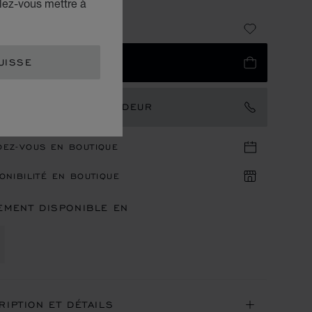
lez-vous mettre à
DE VEAU GRAINÉ BLEU
 315
UISSE
UTER AU PANIER
TACTER UN AMBASSADEUR
DEZ-VOUS EN BOUTIQUE
ONIBILITÉ EN BOUTIQUE
EMENT DISPONIBLE EN
RIPTION ET DÉTAILS