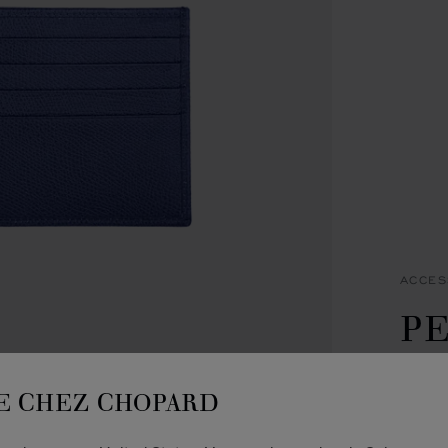
ACCES
PE
PO
E CHEZ CHOPARD
C