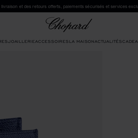
a livraison et des retours offerts, paiements sécurisés et services exclu
Chopard
RES
JOAILLERIE
ACCESSOIRES
LA MAISON
ACTUALITÉS
CADEA
 boutons pour ouvrir la galerie)