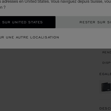
es adresses en United States. Vous naviguez depuis Suisse, vou
CUIR 
on ?
CHF
 SUR UNITED STATES
RESTER SUR S
AJO
UR UNE AUTRE LOCALISATION
CON
REN
DISP
EGAL
DESC