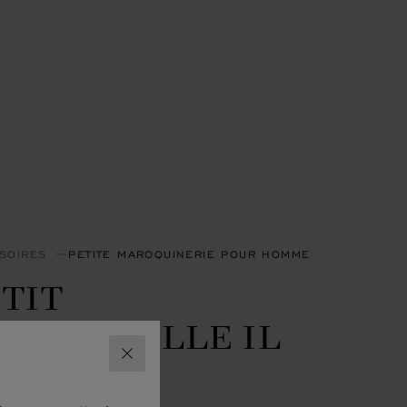
SOIRES
PETITE MAROQUINERIE POUR HOMME
TIT
RTEFEUILLE IL
LASSICO
FERMER