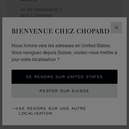
An der Hauptwache 7
60313, Frankfurt
Allemagne
BIENVENUE CHEZ CHOPARD
FERM
+49 (69) 20011
Nous livrons vers les adresses en United States.
Vous naviguez depuis Suisse, voulez-vous mettre à
jour votre localisation ?
BRINCKMANN & LANGE
Flughafen Frankfurt
Terminal 1, Ebene 2
SE RENDRE SUR UNITED STATES
Halle A, Transit
60549, Frankfurt
RESTER SUR SUISSE
Allemagne
+49 (69) 69027232
SE RENDRE SUR UNE AUTRE
LOCALISATION