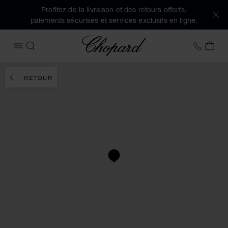
Profitez de la livraison et des retours offerts,
paiements sécurisés et services exclusifs en ligne.
Chopard
+41 2
MON
OUVRIR LE MENU
RECHERCHER
RETOUR