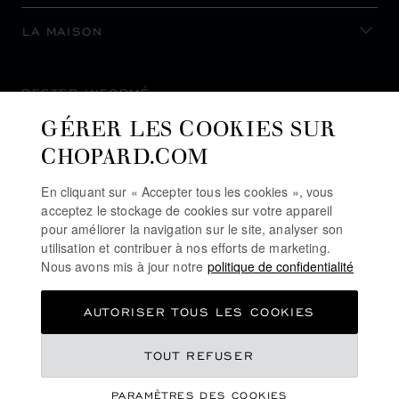
LA MAISON
RESTER INFORMÉ
GÉRER LES COOKIES SUR
CHOPARD.COM
En cliquant sur « Accepter tous les cookies », vous
S’INSCRIRE À LA NEWSLETTER
acceptez le stockage de cookies sur votre appareil
pour améliorer la navigation sur le site, analyser son
utilisation et contribuer à nos efforts de marketing.
Nous avons mis à jour notre
politique de confidentialité
POLITIQUE DE CONFIDENTIALITÉ
AUTORISER TOUS LES COOKIES
POLITIQUE DES COOKIES
CONDITIONS D'UTILISATION DU SITE
TOUT REFUSER
CGV
PARAMÈTRES DES COOKIES
LIGNE D'ALERTE