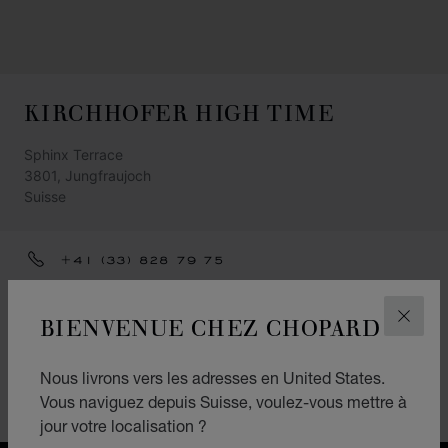
KIRCHHOFER HIGH TIME
Sphinx Terrace
3801, Jungfraujoch
Suisse
+41 (33) 828 79 75
ITINÉRAIRE
BIENVENUE CHEZ CHOPARD
FERM
CATÉGORIES
Montres
Nous livrons vers les adresses en United States.
Vous naviguez depuis Suisse, voulez-vous mettre à
Accessoires
jour votre localisation ?