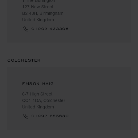
1 The Burlington
127 New Street
B2 4JH, Birmingham
United Kingdom
01902 423308
COLCHESTER
EMSON HAIG
6-7 High Street
CO1 1DA, Colchester
United Kingdom
01992 655680