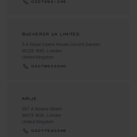
02072921245
BUCHERER UK LIMITED
3-4 Royal Opera House Covent Garden
WC2E 8HD, London
United Kingdom
02079522040
ARIJE
207 A Sloane Street
SW1X 9QX, London
United Kingdom
02077520246