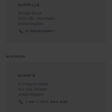
BURRELLS
29 High Street
SO23 9BL, Winchester
United Kingdom
01962859967
WINDSOR
BERRY'S
41 Peascod Street
SL4 1EA, Windsor
United Kingdom
+44 (1753) 840 930