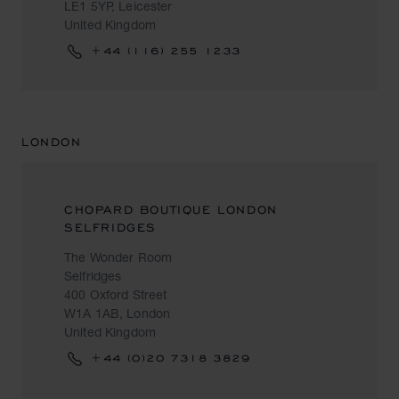
LE1 5YP, Leicester
United Kingdom
+44 (116) 255 1233
LONDON
CHOPARD BOUTIQUE LONDON
SELFRIDGES
The Wonder Room
Selfridges
400 Oxford Street
W1A 1AB, London
United Kingdom
+44 (0)20 7318 3829