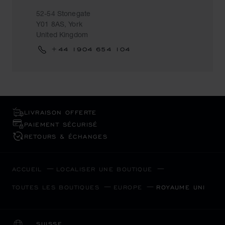
52-54 Stonegate
Y01 8AS, York
United Kingdom
+44 1904 654 104
LIVRAISON OFFERTE
PAIEMENT SÉCURISÉ
RETOURS & ÉCHANGES
ACCUEIL
LOCALISER UNE BOUTIQUE
TOUTES LES BOUTIQUES
EUROPE
ROYAUME UNI
SUISSE