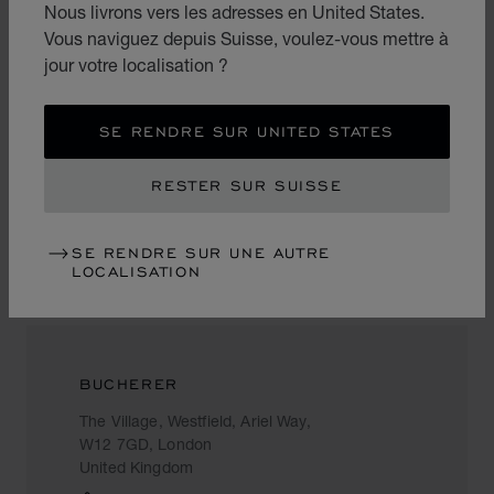
United Kingdom
Nous livrons vers les adresses en United States.
+44 (0)20 7730 1234
Vous naviguez depuis Suisse, voulez-vous mettre à
jour votre localisation ?
SE RENDRE SUR UNITED STATES
HARRODS THE ARCADE
RESTER SUR SUISSE
87-135 Brompton Rd
SW1X 7XL, London
United Kingdom
SE RENDRE SUR UNE AUTRE
02077301234
LOCALISATION
BUCHERER
The Village, Westfield, Ariel Way,
W12 7GD, London
United Kingdom