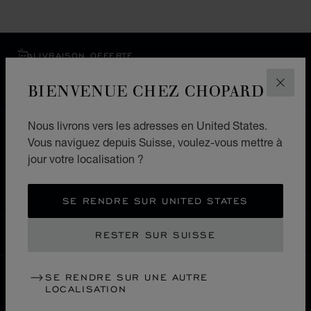
LIVRAISON OFFERTE
PAIEMENT SÉCURISÉ
BIENVENUE CHEZ CHOPARD
FERM
RETOURS & ÉCHANGES
Nous livrons vers les adresses en United States.
ACCUEIL
LOCALISER UNE BOUTIQUE
Vous naviguez depuis Suisse, voulez-vous mettre à
jour votre localisation ?
TOUTES LES BOUTIQUES
AMÉRIQUE LATINE ET CARAÏBES
ÎLES CAÏMANS
SE RENDRE SUR UNITED STATES
RESTER SUR SUISSE
SUISSE
LOCALISATION (CHANGER DE PAYS)
CHANGER DE PAYS
SE RENDRE SUR UNE AUTRE
LOCALISATION
NOUS CONTACTER