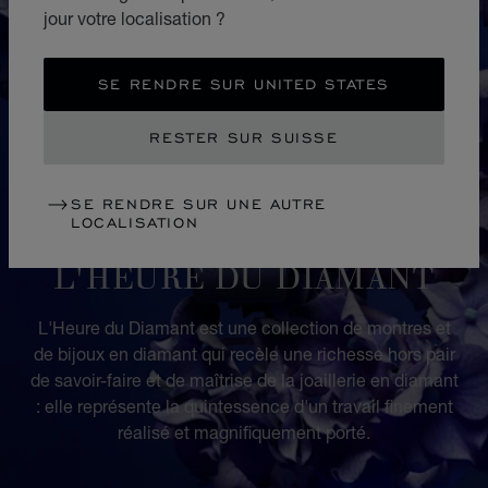
jour votre localisation ?
SE RENDRE SUR UNITED STATES
RESTER SUR SUISSE
SE RENDRE SUR UNE AUTRE
LOCALISATION
COLLECTION
L'HEURE DU DIAMANT
L'Heure du Diamant est une collection de montres et
de bijoux en diamant qui recèle une richesse hors pair
de savoir-faire et de maîtrise de la joaillerie en diamant
: elle représente la quintessence d'un travail finement
réalisé et magnifiquement porté.