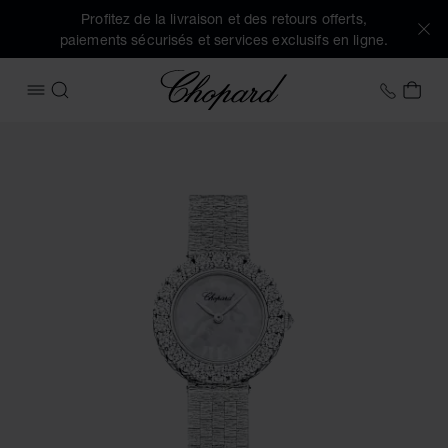
Profitez de la livraison et des retours offerts,
paiements sécurisés et services exclusifs en ligne.
Chopard
+41 2
MON
OUVRIR LE MENU
RECHERCHER
Images du produit L'Heure du Diamant Round (activez les bo