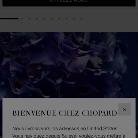
APPELEZ-NOUS
GO TO SLIDE 1
GO TO SLIDE 2
GO TO SLIDE 3
GO TO SLIDE 4
GO TO SLIDE 5
GO TO SLIDE 6
GO TO SLIDE 7
GO TO SLIDE 8
GO TO SLIDE 9
GO TO SLIDE 10
BIENVENUE CHEZ CHOPARD
FERM
Nous livrons vers les adresses en United States.
Vous naviguez depuis Suisse, voulez-vous mettre à