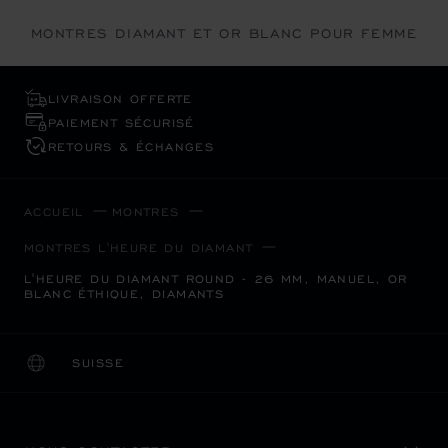
MONTRES DIAMANT ET OR BLANC POUR FEMME
LIVRAISON OFFERTE
PAIEMENT SÉCURISÉ
RETOURS & ÉCHANGES
ACCUEIL
MONTRES
MONTRES L'HEURE DU DIAMANT
L'HEURE DU DIAMANT ROUND - 26 MM, MANUEL, OR
BLANC ÉTHIQUE, DIAMANTS
SUISSE
LOCALISATION (CHANGER DE PAYS)
CHANGER DE PAYS