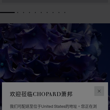
GO TO SLIDE 1
GO TO SLIDE 2
GO TO SLIDE 3
GO TO SLIDE 4
GO TO SLIDE 5
GO TO SLIDE 6
GO TO SLIDE 7
GO TO SLIDE 8
GO TO SLIDE 9
GO TO SLIDE 10
欢迎莅临CHOPARD萧邦
关闭
我们可配送至位于United States的地址。您正在浏