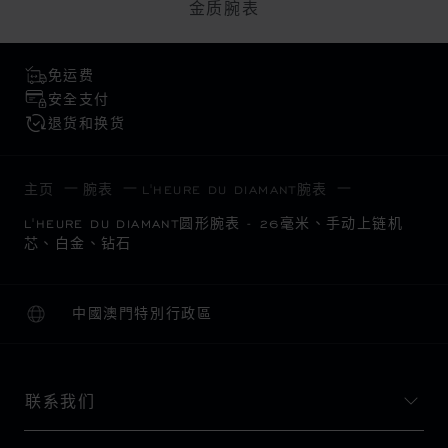
金质腕表
免运费
安全支付
退货和换货
主页
腕表
L'HEURE DU DIAMANT腕表
L'HEURE DU DIAMANT圆形腕表 - 26毫米、手动上链机
芯、白金、钻石
中國澳門特別行政區
本地化（更改国家/地区）
更改国家/地区
联系我们