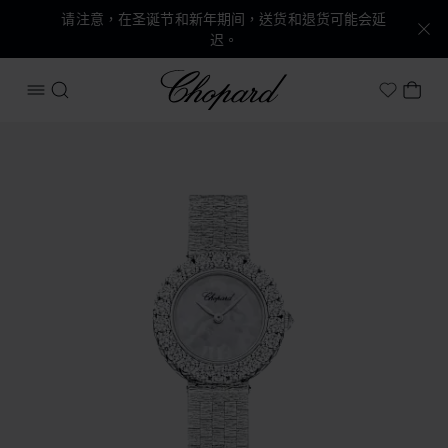
请注意，在圣诞节和新年期间，送货和退货可能会延
迟。
Chopard
打开菜单
搜索
我的
My Wish
产品 L'Heure du Diamant圆形腕表 的图片（启用按钮以打开