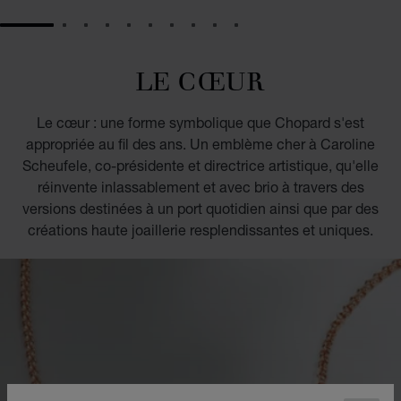
GO TO SLIDE 1
GO TO SLIDE 2
GO TO SLIDE 3
GO TO SLIDE 4
GO TO SLIDE 5
GO TO SLIDE 6
GO TO SLIDE 7
GO TO SLIDE 8
GO TO SLIDE 9
GO TO SLIDE 10
LE CŒUR
Le cœur : une forme symbolique que Chopard s'est
appropriée au fil des ans. Un emblème cher à Caroline
Scheufele, co-présidente et directrice artistique, qu'elle
réinvente inlassablement et avec brio à travers des
versions destinées à un port quotidien ainsi que par des
créations haute joaillerie resplendissantes et uniques.