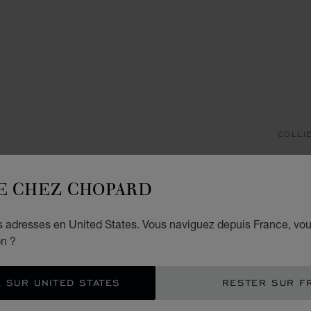
COLLI
H
E CHEZ CHOPARD
SAUTO
€ 1
es adresses en United States. Vous naviguez depuis France, vo
on ?
EXP
 SUR UNITED STATES
RESTER SUR F
CON