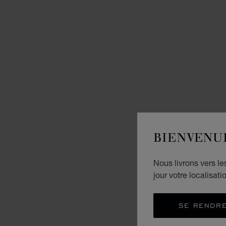
BIENVENU
Nous livrons vers l
jour votre localisati
SE RENDRE