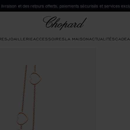
a livraison et des retours offerts, paiements sécurisés et services exclu
Chopard
RES
JOAILLERIE
ACCESSOIRES
LA MAISON
ACTUALITÉS
CADEA
uvrir la galerie)