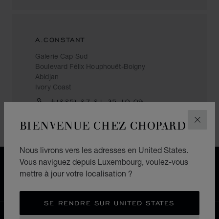
A.CONSTANT
Galerie Cap Sud
Boulevard Félix Houphouët-Boigny
Abidjan
Ivory Coast
+(225) 27 21 35 10 09
BIENVENUE CHEZ CHOPARD
FERM
Nous livrons vers les adresses en United States.
Vous naviguez depuis Luxembourg, voulez-vous
LIVRAISON OFFERTE
mettre à jour votre localisation ?
PAIEMENT SÉCURISÉ
RETOURS & ÉCHANGES
SE RENDRE SUR UNITED STATES
ACCUEIL
LOCALISER UNE BOUTIQUE