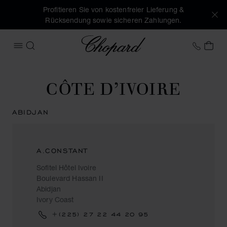
Profitieren Sie von kostenfreier Lieferung &
Rücksendung sowie sicheren Zahlungen.
Chopard
+49 7
MEI
MENÜ ÖFFNEN
SUCHEN
CÔTE D’IVOIRE
ABIDJAN
A.CONSTANT
Sofitel Hôtel Ivoire
Boulevard Hassan II
Abidjan
Ivory Coast
+(225) 27 22 44 20 95