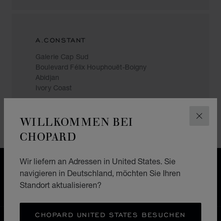
A.CONSTANT
Galerie Cap Sud
Boulevard Félix Houphouët-Boigny
Abidjan
Ivory Coast
+(225) 27 21 35 10 09
WILLKOMMEN BEI
SCHLI
CHOPARD
Wir liefern an Adressen in United States. Sie
KOSTENLOSER VERSAND & LIEFERGEBIET
navigieren in Deutschland, möchten Sie Ihren
SICHERE BEZAHLUNG
Standort aktualisieren?
WIDERRUFS­BELEHRUNG, RÜCKSENDUNG &
UMTAUSCH
CHOPARD UNITED STATES BESUCHEN