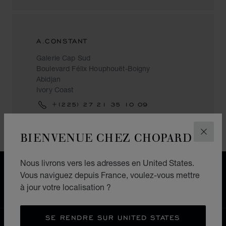
A.CONSTANT
Galerie Cap Sud
Boulevard Félix Houphouët-Boigny
Abidjan
Ivory Coast
+(225) 27 21 35 10 09
BIENVENUE CHEZ CHOPARD
FERM
Nous livrons vers les adresses en United States.
LIVRAISON OFFERTE
Vous naviguez depuis France, voulez-vous mettre
PAIEMENT SÉCURISÉ
à jour votre localisation ?
RETOURS & ÉCHANGES
SE RENDRE SUR UNITED STATES
ACCUEIL
LOCALISER UNE BOUTIQUE