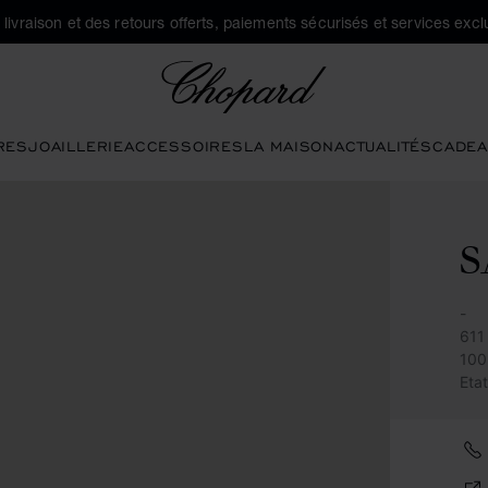
a livraison et des retours offerts, paiements sécurisés et services exclu
Chopard
RES
JOAILLERIE
ACCESSOIRES
LA MAISON
ACTUALITÉS
CADEA
S
-
611 
100
Eta