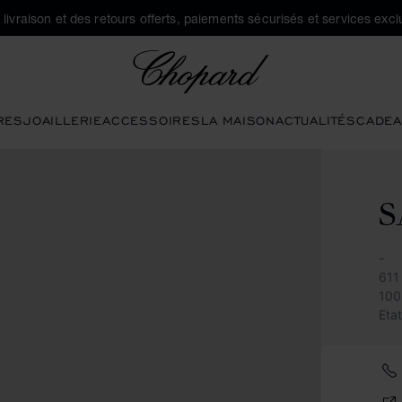
a livraison et des retours offerts, paiements sécurisés et services exclu
Chopard
RES
JOAILLERIE
ACCESSOIRES
LA MAISON
ACTUALITÉS
CADEA
S
-
611 
100
Eta