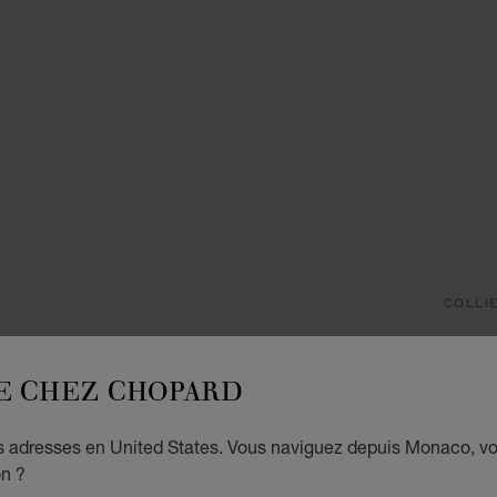
COLLI
H
E CHEZ CHOPARD
PENDE
€ 3
es adresses en United States. Vous naviguez depuis Monaco, v
on ?
AJO