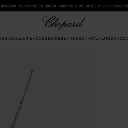
a livraison et des retours offerts, paiements sécurisés et services exclu
Chopard
RES
JOAILLERIE
ACCESSOIRES
LA MAISON
ACTUALITÉS
CADEA
uvrir la galerie)