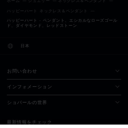
ホーム
ジュエリー
ネックレス＆ペンダント
ハッピーハート ネックレス＆ペンダント
ハッピーハート - ペンダント、エシカルなローズゴール
ド、ダイヤモンド、レッドストーン
日本
ローカリゼーション (国の変更)
国の変更
お問い合わせ
インフォメーション
ショパールの世界
最新情報をチェック