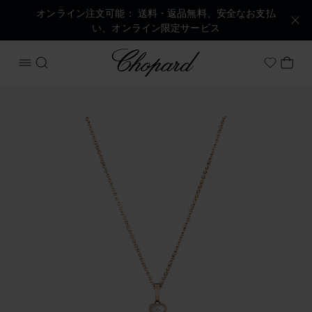
オンライン注文可能： 送料・返品無料、安全なお支払
い、オンライン限定サービス
Chopard
メニューを開く
検索する
マイ
My Wish
商品 ハッピーハート の画像（ボタンを有効にしてギャラリー