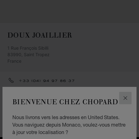
DOUX JOAILLIER
1 Rue François Sibilli
83990, Saint Tropez
France
+33 (04) 94 97 86 37
ITINÉRAIRE
BIENVENUE CHEZ CHOPARD
FERM
CATÉGORIES
Montres
Nous livrons vers les adresses en United States.
Vous naviguez depuis Monaco, voulez-vous mettre
Joaillerie
à jour votre localisation ?