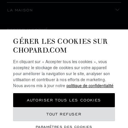
LA MAISON
RESTER INFORMÉ
GÉRER LES COOKIES SUR
CHOPARD.COM
En cliquant sur « Accepter tous les cookies », vous
S’INSCRIRE À LA NEWSLETTER
acceptez le stockage de cookies sur votre appareil
pour améliorer la navigation sur le site, analyser son
utilisation et contribuer à nos efforts de marketing.
Nous avons mis à jour notre
politique de confidentialité
POLITIQUE DE CONFIDENTIALITÉ
AUTORISER TOUS LES COOKIES
POLITIQUE DES COOKIES
CONDITIONS D'UTILISATION DU SITE
TOUT REFUSER
CGV
PARAMÈTRES DES COOKIES
LIGNE D'ALERTE