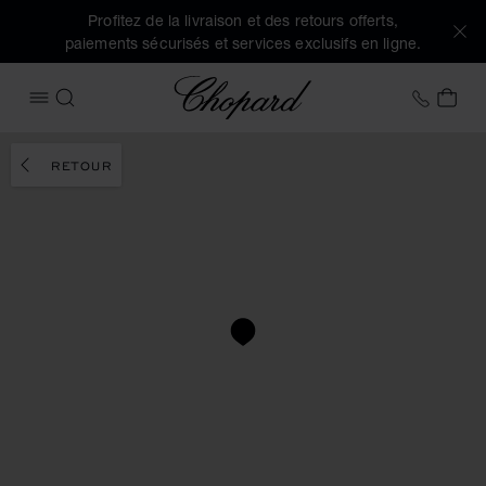
Profitez de la livraison et des retours offerts,
paiements sécurisés et services exclusifs en ligne.
Chopard
+33 5
MON
OUVRIR LE MENU
RECHERCHER
RETOUR