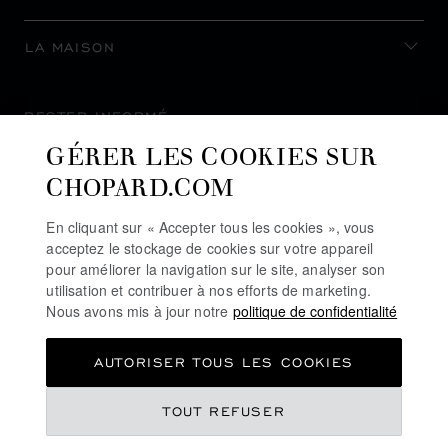
LA MAISON
RESTER INFORMÉ
GÉRER LES COOKIES SUR
CHOPARD.COM
En cliquant sur « Accepter tous les cookies », vous
S’INSCRIRE À LA NEWSLETTER
acceptez le stockage de cookies sur votre appareil
pour améliorer la navigation sur le site, analyser son
utilisation et contribuer à nos efforts de marketing.
Nous avons mis à jour notre
politique de confidentialité
POLITIQUE DE CONFIDENTIALITÉ
AUTORISER TOUS LES COOKIES
POLITIQUE DES COOKIES
CONDITIONS D'UTILISATION DU SITE
TOUT REFUSER
CGV