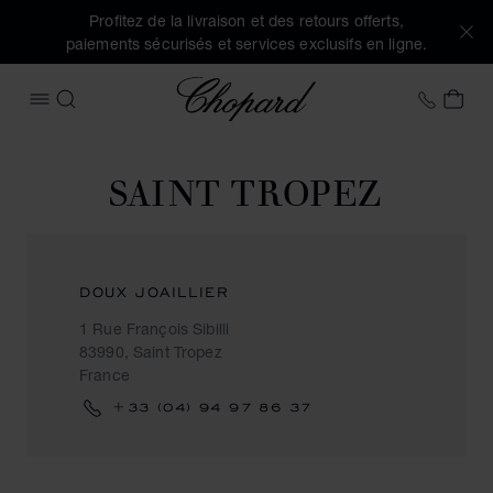
Profitez de la livraison et des retours offerts,
paiements sécurisés et services exclusifs en ligne.
Chopard
+33 5
MON
OUVRIR LE MENU
RECHERCHER
SAINT TROPEZ
DOUX JOAILLIER
1 Rue François Sibilli
83990, Saint Tropez
France
+33 (04) 94 97 86 37