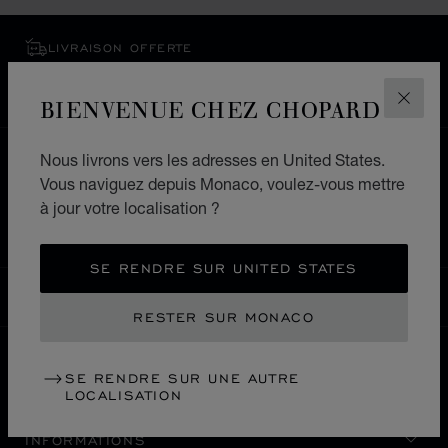
LIVRAISON OFFERTE
PAIEMENT SÉCURISÉ
RETOURS & ÉCHANGES
BIENVENUE CHEZ CHOPARD
FERM
Nous livrons vers les adresses en United States.
ACCUEIL
LOCALISER UNE BOUTIQUE
Vous naviguez depuis Monaco, voulez-vous mettre
TOUTES LES BOUTIQUES
EUROPE
RUSSIE
à jour votre localisation ?
SAMARA
SE RENDRE SUR UNITED STATES
MONACO
LOCALISATION (CHANGER DE PAYS)
CHANGER DE PAYS
RESTER SUR MONACO
SE RENDRE SUR UNE AUTRE
NOUS CONTACTER
LOCALISATION
INFORMATIONS