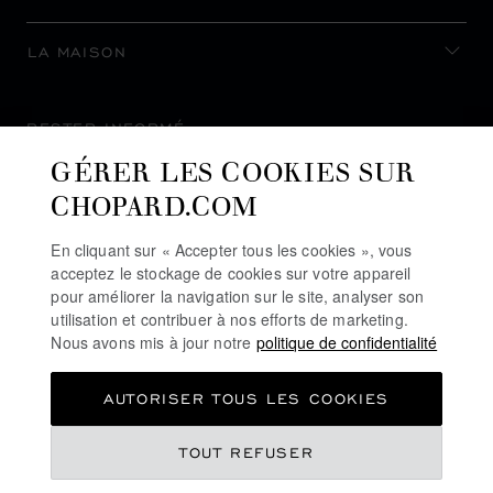
LA MAISON
RESTER INFORMÉ
GÉRER LES COOKIES SUR
CHOPARD.COM
En cliquant sur « Accepter tous les cookies », vous
S’INSCRIRE À LA NEWSLETTER
acceptez le stockage de cookies sur votre appareil
pour améliorer la navigation sur le site, analyser son
utilisation et contribuer à nos efforts de marketing.
Nous avons mis à jour notre
politique de confidentialité
POLITIQUE DE CONFIDENTIALITÉ
AUTORISER TOUS LES COOKIES
POLITIQUE DES COOKIES
CONDITIONS D'UTILISATION DU SITE
TOUT REFUSER
CGV