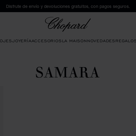
Disfrute de envío y devoluciones gratuitos, con pagos seguros.
Chopard
OJES
JOYERÍA
ACCESORIOS
LA MAISON
NOVEDADES
REGALO
SAMARA