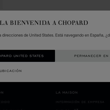
LA BIENVENIDA A CHOPARD
PAGO SEGURO
 direcciones de United States. Está navegando en España, ¿d
S
EUROPA
RUSIA
SAMARA
OPARD UNITED STATES
PERMANECER EN
 UBICACIÓN
ACTIV
ÓN
LA MAISON
EDIDO
INFORMACIÓN DE EMPRESA