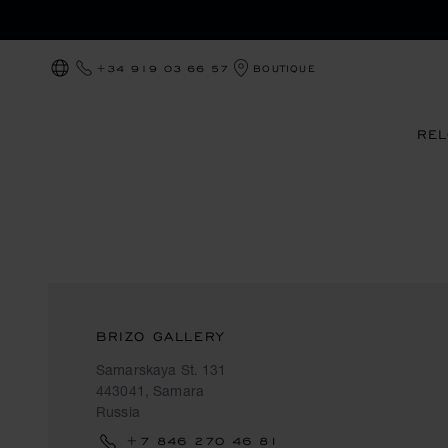
+34 919 03 66 57
BOUTIQUE
LOCALIZACIÓN (CAMBIAR PAÍS)
REL
BRIZO GALLERY
Samarskaya St. 131
443041, Samara
Russia
+7 846 270 46 81