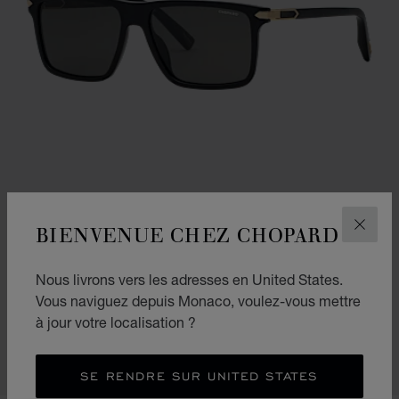
BIENVENUE CHEZ CHOPARD
FERM
Nous livrons vers les adresses en United States.
CLASSIC RACING
Vous naviguez depuis Monaco, voulez-vous mettre
à jour votre localisation ?
NOIR BRILLANT
€ 670
ACHETER
SE RENDRE SUR UNITED STATES