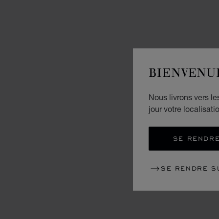
BIENVENU
Nous livrons vers l
jour votre localisati
SE RENDRE
SE RENDRE S