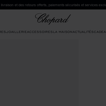
a livraison et des retours offerts, paiements sécurisés et services exclu
Chopard
RES
JOAILLERIE
ACCESSOIRES
LA MAISON
ACTUALITÉS
CADEA
r ouvrir la galerie)