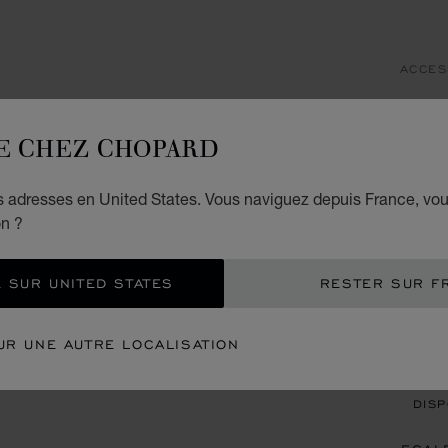
ACCES
CL
E CHEZ CHOPARD
SCH3
€ 8
es adresses en United States. Vous naviguez depuis France, vo
on ?
REC
 SUR UNITED STATES
RESTER SUR F
CON
UR UNE AUTRE LOCALISATION
REN
DISP