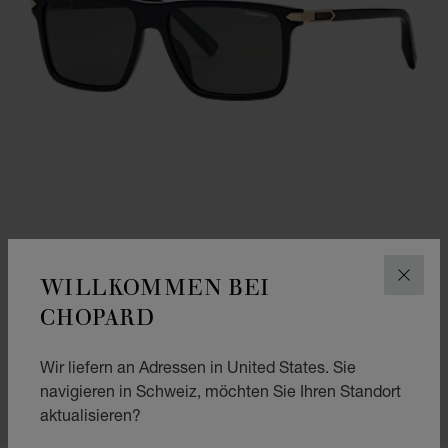
WILLKOMMEN BEI
SCHLI
CHOPARD
CLASSIC RACING
GLÄNZENDES SCHWARZ
Wir liefern an Adressen in United States. Sie
CHF 775
navigieren in Schweiz, möchten Sie Ihren Standort
aktualisieren?
KAUFEN