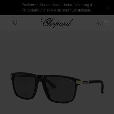
Profitieren Sie von kostenfreier Lieferung &
Rücksendung sowie sicheren Zahlungen.
Chopard
+41 2
MEI
MENÜ ÖFFNEN
SUCHEN
Produktbilder CLASSIC RACING (Schaltflächen aktivieren, u