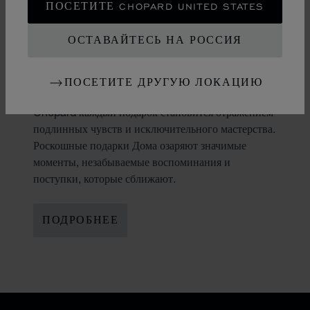
ПОСЕТИТЕ CHOPARD UNITED STATES
ОСТАВАЙТЕСЬ НА РОССИЯ
ИСКУССТВО ДАРИТЬ
ПОСЕТИТЕ ДРУГУЮ ЛОКАЦИЮ
Делать подарки – это настоящее искусство. У
Chopard каждый подарок становится отражением
подлинных чувств и исключительного мастерства.
Роскошные подарки Дома озаряют значимые
моменты, незабываемые воспоминания и
поступки, которые сближают.
ПОДРОБНЕЕ