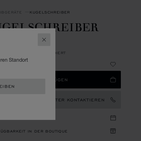
IBGERÄTE
KUGELSCHREIBER
UGELSCHREIBER
ESCIA
SCHLIESSEN
 CARBONFASER - PALLADIERT
hren Standort
 625
 WARENKORB HINZUFÜGEN
EIBEN
EN MARKENBOTSCHAFTER KONTAKTIEREN
IN IN DER BOUTIQUE
ÜGBARKEIT IN DER BOUTIQUE