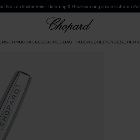
eren Sie von kostenfreier Lieferung & Rücksendung sowie sicheren Za
Chopard
EN
SCHMUCK
ACCESSOIRES
DAS HAUS
NEUHEITEN
GESCHENK
ren, um die Galerie zu öffnen)