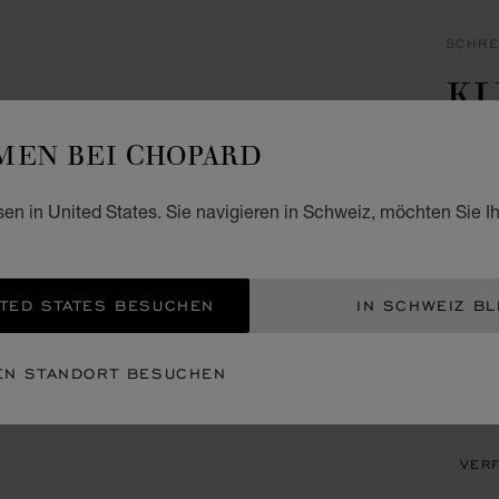
SCHRE
K
BR
EN BEI CHOPARD
GRÜNE
sen in United States. Sie navigieren in Schweiz, möchten Sie I
CHF
ZUM
TED STATES BESUCHEN
IN SCHWEIZ BL
EIN
EN STANDORT BESUCHEN
TERM
VERF