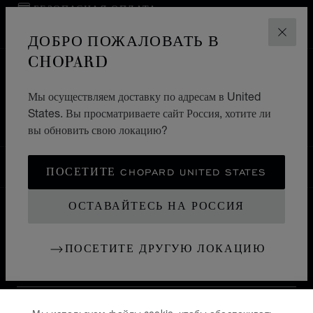
БЕЗОПАСНАЯ ОПЛАТА
ВОЗВРАТ И ОБМЕН
ДОБРО ПОЖАЛОВАТЬ В
ЗАКР
CHOPARD
ГЛАВНАЯ СТРАНИЦА
ПОИСК БУТИКА
Мы осуществляем доставку по адресам в United
ВСЕ БУТИКИ
АЗИЯ И ОКЕАНИЯ
ГРУЗИЯ
States. Вы просматриваете сайт Россия, хотите ли
TBILISI
вы обновить свою локацию?
РОССИЯ
ПОСЕТИТЕ CHOPARD UNITED STATES
ЛОКАЛИЗАЦИЯ (ИЗМЕНИТЬ СТРАНУ)
ИЗМЕНИТЬ СТРАНУ
ОСТАВАЙТЕСЬ НА РОССИЯ
КОНТАКТ
ПОСЕТИТЕ ДРУГУЮ ЛОКАЦИЮ
ИНФОРМАЦИЯ
ИСТОРИЯ