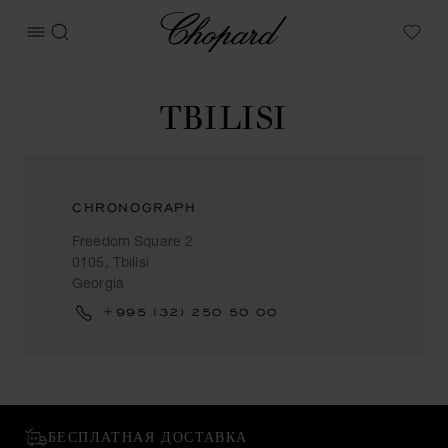
Chopard
ОТКРЫТЬ МЕНЮ
ПОИСК
My W
TBILISI
CHRONOGRAPH
Freedom Square 2
0105, Tbilisi
Georgia
+995 (32) 250 50 00
БЕСПЛАТНАЯ ДОСТАВКА