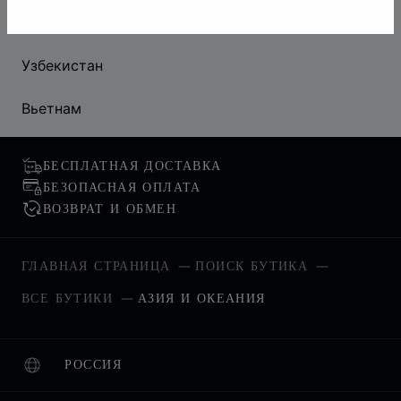
Туркменистан
Узбекистан
Вьетнам
БЕСПЛАТНАЯ ДОСТАВКА
БЕЗОПАСНАЯ ОПЛАТА
ВОЗВРАТ И ОБМЕН
ГЛАВНАЯ СТРАНИЦА
ПОИСК БУТИКА
ВСЕ БУТИКИ
АЗИЯ И ОКЕАНИЯ
РОССИЯ
ЛОКАЛИЗАЦИЯ (ИЗМЕНИТЬ СТРАНУ)
ИЗМЕНИТЬ СТРАНУ