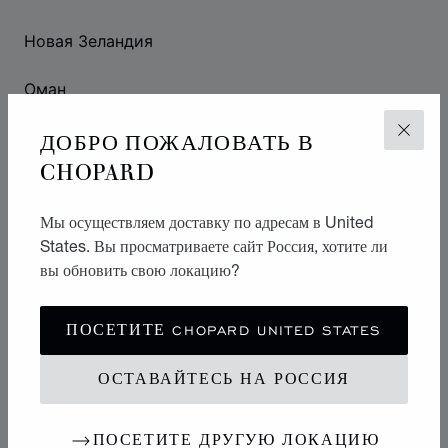
Новая Зеландия
Оман
ДОБРО ПОЖАЛОВАТЬ В
Пакистан
ЗАКР
CHOPARD
Филиппины
Мы осуществляем доставку по адресам в United
Сингапур
States. Вы просматриваете сайт Россия, хотите ли
вы обновить свою локацию?
Республика Корея
Шри-Ланка
ПОСЕТИТЕ CHOPARD UNITED STATES
Тайвань, Китай
ОСТАВАЙТЕСЬ НА РОССИЯ
Таиланд
ПОСЕТИТЕ ДРУГУЮ ЛОКАЦИЮ