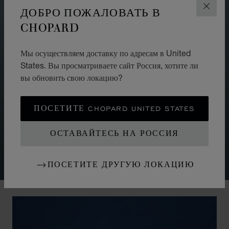
ДОБРО ПОЖАЛОВАТЬ В
ЗАКР
CHOPARD
МЕХАНИЗМ
МАНУФАКТУРНЫЙ
Мы осуществляем доставку по адресам в United
МЕХАНИЗМ
States. Вы просматриваете сайт Россия, хотите ли
вы обновить свою локацию?
Благодаря богатому опыту Chopard в часовом деле и
вертикальной интеграции производства, коллекция
ПОСЕТИТЕ CHOPARD UNITED STATES
Happy Sport получила механизм Chopard 09.01-C с
автоматическим подзаводом и 42-часовым запасом хода,
ОСТАВАЙТЕСЬ НА РОССИЯ
состоящий из 148 деталей. Этот механизм полностью
спроектирован, разработан и изготовлен Домом.
ПОСЕТИТЕ ДРУГУЮ ЛОКАЦИЮ