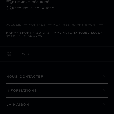
PAIEMENT SÉCURISÉ
RETOURS & ÉCHANGES
ACCUEIL
MONTRES
MONTRES HAPPY SPORT
HAPPY SPORT - 29 X 31 MM, AUTOMATIQUE, LUCENT
STEEL™, DIAMANTS
FRANCE
LOCALISATION (CHANGER DE PAYS)
CHANGER DE PAYS
NOUS CONTACTER
INFORMATIONS
LA MAISON