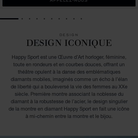
APPELEZ-NOUS
GO TO SLIDE 1
GO TO SLIDE 2
GO TO SLIDE 3
GO TO SLIDE 4
GO TO SLIDE 5
GO TO SLIDE 6
GO TO SLIDE 7
GO TO SLIDE 8
GO TO SLIDE 9
GO TO SLIDE 10
DESIGN
DESIGN ICONIQUE
Happy Sport est une Œuvre d’Art horloger, féminine,
toute en rondeurs et en courbes douces, offrant un
théâtre opulent à la danse des emblématiques
diamants mobiles, imaginés comme un écho à l’élan
de liberté qui a bouleversé la vie des femmes au XXe
siècle. Première montre associant la noblesse du
diamant à la robustesse de l’acier, le design singulier
de la montre en diamant Happy Sport en fait une icône
à mi-chemin entre la montre et le bijou.