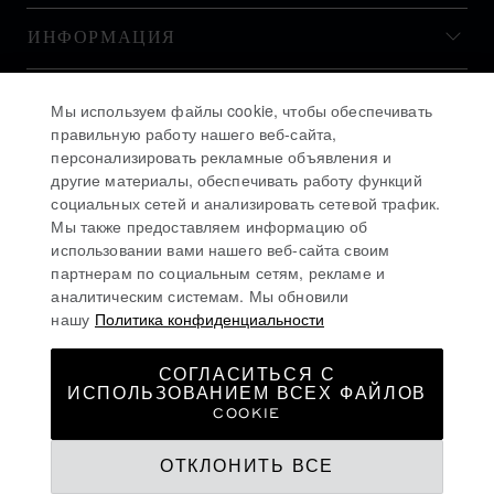
ИНФОРМАЦИЯ
ИСТОРИЯ
Мы используем файлы cookie, чтобы обеспечивать
правильную работу нашего веб-сайта,
персонализировать рекламные объявления и
ОСТАВАЙТЕСЬ В КУРСЕ
другие материалы, обеспечивать работу функций
социальных сетей и анализировать сетевой трафик.
Мы также предоставляем информацию об
использовании вами нашего веб-сайта своим
партнерам по социальным сетям, рекламе и
аналитическим системам. Мы обновили
ПОДПИСАТЬСЯ НА РАССЫЛКУ
нашу
Политика конфиденциальности
СОГЛАСИТЬСЯ С
ИСПОЛЬЗОВАНИЕМ ВСЕХ ФАЙЛОВ
ПОЛИТИКА КОНФИДЕНЦИАЛЬНОСТИ
COOKIE
ПОЛИТИКА ИСПОЛЬЗОВАНИЯ ФАЙЛОВ COOKIE
ОТКЛОНИТЬ ВСЕ
УСЛОВИЯ ИСПОЛЬЗОВАНИЯ ВЕБ-САЙТА