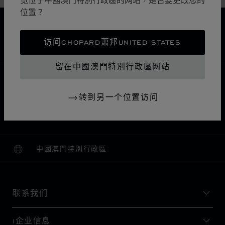
位置？
免运费
安全支付
访问CHOPARD萧邦UNITED STATES
退货和换货
留在中國澳門特別行政區网站
主页
查找精品店
所有店铺
亚洲 大洋洲
转到另一个位置访问
CENTRAL
中国香港特别行政区
DICKSON WATCH & JEWELLERY
中國澳門特別行政區
本地化（更改国家/地区）
更改国家/地区
联系我们
I企业信息