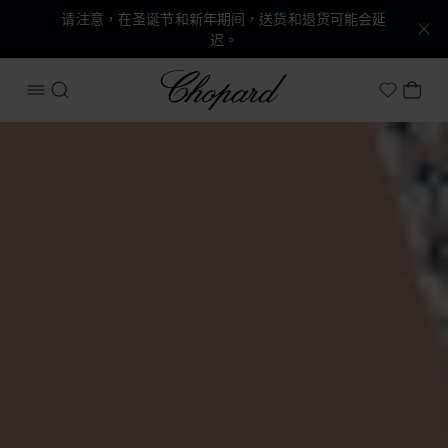
请注意，在圣诞节和新年期间，送货和退货可能会延
迟。
Chopard
打开菜单
搜索
我的
My Wish