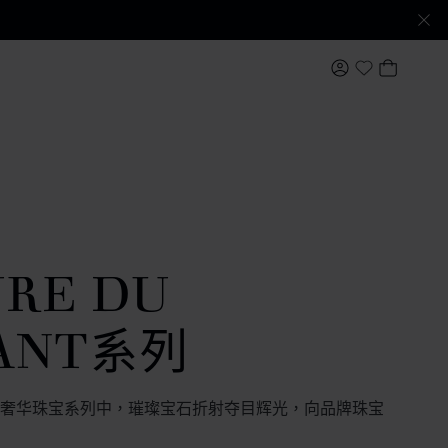
我的账户
我的购
My Wishlis
URE DU
ANT系列
Diamant奢华珠宝系列中，璀璨宝石折射夺目辉光，向品牌珠宝