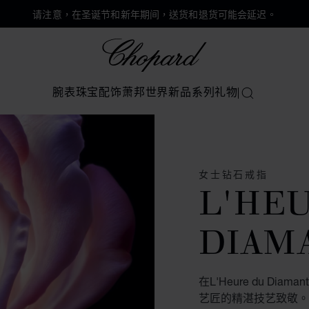
请注意，在圣诞节和新年期间，送货和退货可能会延迟。
Chopard
腕表
珠宝
配饰
萧邦世界
新品系列
礼物
搜索
女士钻石戒指
L'HE
DIAM
在L'Heure du 
艺匠的精湛技艺致敬。