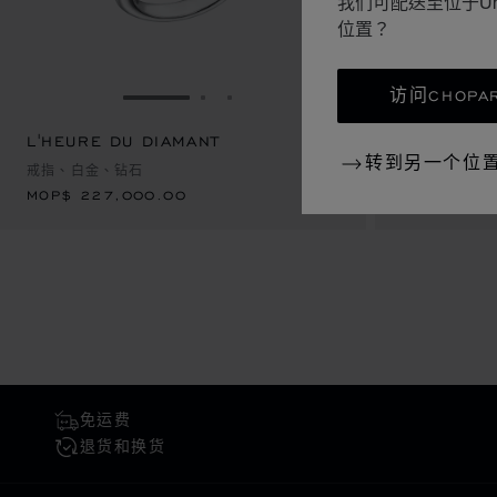
我们可配送至位于Un
位置？
访问CHOPAR
转到幻灯片 1
转到幻灯片 2
转到幻灯片 3
L'HEURE DU DIAMANT
MOP$ 227,000.00
L'HEURE 
MOP$ 169
转到另一个位
戒指、白金、钻石
戒指、白金、
MOP$ 227,000.00
MOP$ 169
免运费
退货和换货