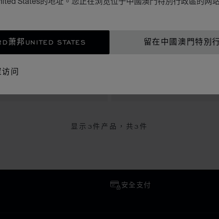
ited States的地址。您正在浏览位于中國澳門特別行政區的
D萧邦UNITED STATES
留在中國澳門特別
转到幻灯片 1
转到幻灯片 2
转到幻灯片 3
转到幻灯片 
转到
DU DIAMANT
,000.00
L'HEURE DU DIAMANT
MOP$ 125,000.00
置访问
钻石
戒指、白金、钻石
,000.00
MOP$ 125,000.00
显示
3
件产品，共3件
安全支付