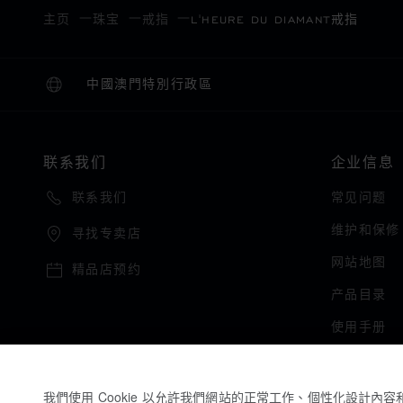
主页
珠宝
戒指
L'HEURE DU DIAMANT戒指
中國澳門特別行政區
本地化（更改国家/地区）
更改国家/地区
联系我们
企业信息
常见问题
联系我们
维护和保修
寻找专卖店
网站地图
精品店预约
产品目录
使用手册
我們使用 Cookie 以允許我們網站的正常工作、個性化設計內