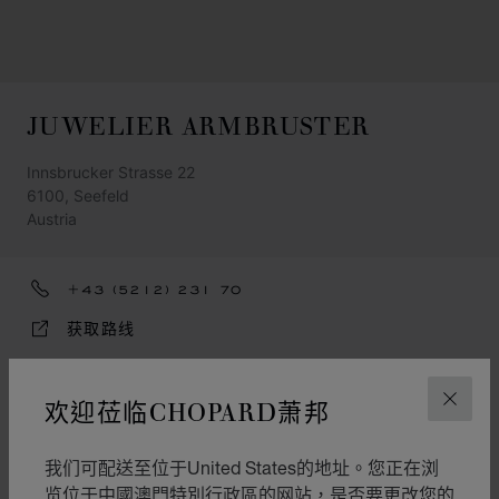
JUWELIER ARMBRUSTER
Innsbrucker Strasse 22
6100, Seefeld
Austria
+43 (5212) 231 70
获取路线
類別
欢迎莅临CHOPARD萧邦
关闭
錶
珠寶
我们可配送至位于United States的地址。您正在浏
览位于中國澳門特別行政區的网站，是否要更改您的