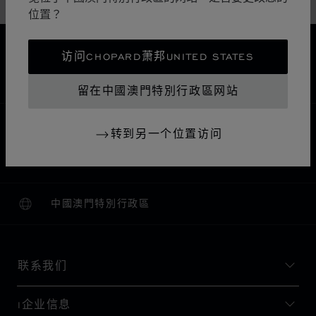
配件
位置？
免运费
访问CHOPARD萧邦UNITED STATES
安全支付
退货和换货
留在中國澳門特別行政區网站
主页
查找精品店
所有店铺
欧洲
奥地利
转到另一个位置访问
SEEFELD
JUWELIER ARMBRUSTER
中國澳門特別行政區
本地化（更改国家/地区）
更改国家/地区
联系我们
I企业信息