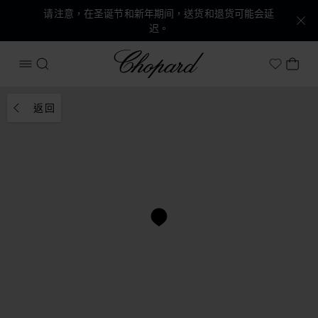
请注意，在圣诞节和新年期间，送货和退货可能会延
迟。
Chopard
打开菜单
搜索
我的
My Wish
返回