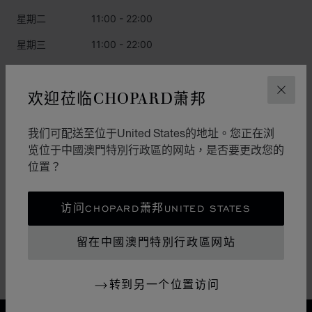
星期二
11:00 - 22:00
星期三
11:00 - 22:00
星期四
11:00 - 22:00
欢迎莅临CHOPARD萧邦
关闭
星期五
11:00 - 22:00
星期六
11:00 - 22:00
我们可配送至位于United States的地址。您正在浏
星期日
11:00 - 22:00
览位于中國澳門特別行政區的网站，是否要更改您的
位置？
類別
访问CHOPARD萧邦UNITED STATES
錶
留在中國澳門特別行政區网站
珠寶
配件
转到另一个位置访问