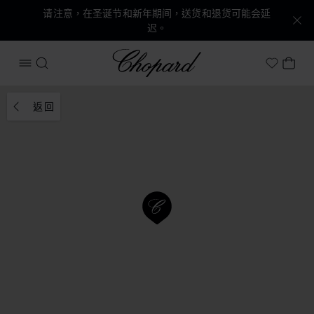
请注意，在圣诞节和新年期间，送货和退货可能会延
迟。
Chopard
打开菜单
搜索
我的
My Wish
返回