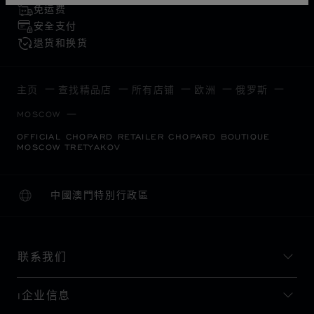
免运费
安全支付
退货和换货
主页
查找精品店
所有店铺
欧洲
俄罗斯
MOSCOW
OFFICIAL CHOPARD RETAILER CHOPARD BOUTIQUE
MOSCOW TRETYAKOV
中國澳門特別行政區
本地化（更改国家/地区）
更改国家/地区
联系我们
I企业信息