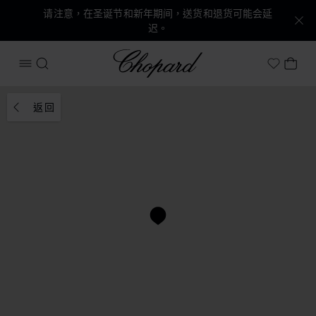
请注意，在圣诞节和新年期间，送货和退货可能会延
迟。
Chopard
打开菜单
搜索
我的
My Wish
返回