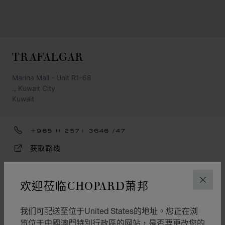
TRAFALGAR
Marina Mall - Unit R1-68
., Kuwait City
Kuwait
+965 () 2571 3646 /47
获取路线
類別
欢迎莅临CHOPARD萧邦
关闭
錶
珠寶
我们可配送至位于United States的地址。您正在浏
览位于中國澳門特別行政區的网站，是否要更改您的