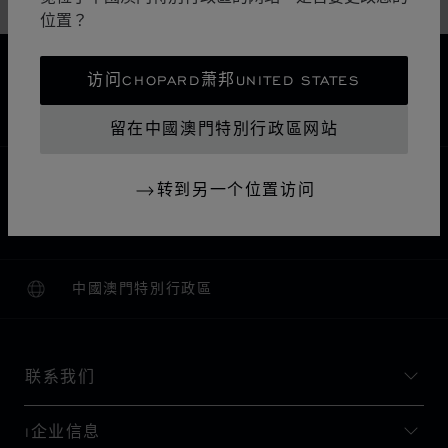
配件
位置？
免运费
访问CHOPARD萧邦UNITED STATES
安全支付
退货和换货
留在中國澳門特別行政區网站
主页
查找精品店
所有店铺
中东和非洲
转到另一个位置访问
KUWAIT CITY
TRAFALGAR
科威特
中國澳門特別行政區
本地化（更改国家/地区）
更改国家/地区
联系我们
I企业信息