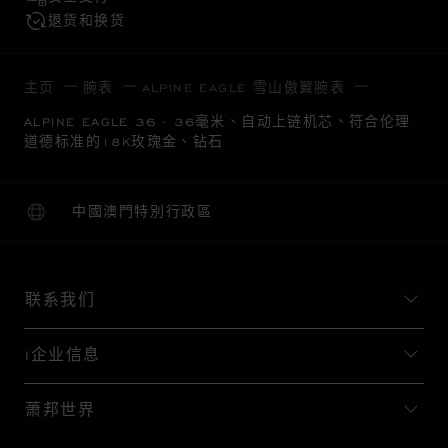
退货和换货
主页
腕表
ALPINE EAGLE 雪山傲翼腕表
ALPINE EAGLE 36 - 36毫米、自动上链机芯、符合伦理
道德标准的18K玫瑰金、钻石
中國澳門特別行政區
本地化（更改国家/地区）
更改国家/地区
联系我们
I企业信息
萧邦世界