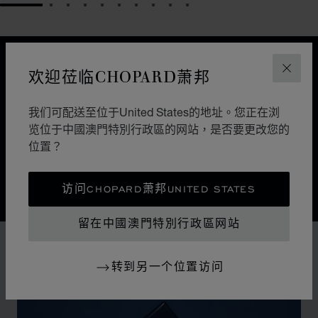
GO TO SLIDE 1
GO TO SLIDE 2
GO TO SLIDE 3
GO TO SLIDE 4
GO TO SLIDE 5
GO TO SLIDE 6
GO TO SLIDE 7
GO TO SLIDE 8
GO TO SLIDE 9
GO TO SLIDE 10
设计
欢迎莅临CHOPARD萧邦
关闭
经典设计
我们可配送至位于United States的地址。您正在浏
大自然引导着萧邦制表师的巧手。Alpine Eagle雪山傲翼
览位于中國澳門特別行政區的网站，是否要更改您的
瑞士腕表是一曲细腻考究的交响乐章，每一处细节都受到
位置？
雄伟的阿尔卑斯山和雄鹰所启迪。
访问CHOPARD萧邦UNITED STATES
留在中國澳門特別行政區网站
转到另一个位置访问