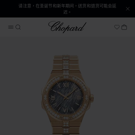
请注意，在圣诞节和新年期间，送货和退货可能会延
迟。
Chopard
打开菜单
搜索
我的
My Wish
产品 Alpine Eagle 36 的图片（启用按钮以打开图库）