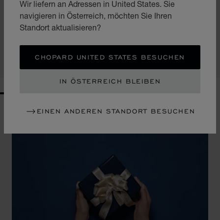
Wir liefern an Adressen in United States. Sie
ZUR FOLIE GEHEN 1
ZUR FOLIE GEHEN 2
navigieren in Österreich, möchten Sie Ihren
CLASSIC KUGELSCHREIBER
Standort aktualisieren?
SCHWARZES KUNSTHARZ – SILBERFARBENES METALL
€ 349
CHOPARD UNITED STATES BESUCHEN
KAUFEN
IN ÖSTERREICH BLEIBEN
GO TO SLIDE 1
GO TO SLIDE 2
GO TO SLIDE 3
GO TO SLIDE 4
GO TO SLIDE 5
GO TO SLIDE 6
GO TO SLIDE 7
GO TO SLIDE 8
GO TO SLIDE 9
GO TO SLIDE 10
EINEN ANDEREN STANDORT BESUCHEN