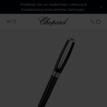
Profitieren Sie von kostenfreier Lieferung &
Rücksendung sowie sicheren Zahlungen.
Chopard
+43 1
MEI
MENÜ ÖFFNEN
SUCHEN
Produktbilder Kugelschreiber Allegro (Schaltflächen aktivie