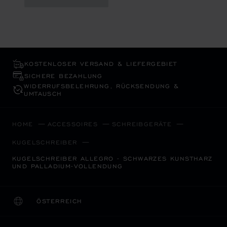
KOSTENLOSER VERSAND & LIEFERGEBIET
SICHERE BEZAHLUNG
WIDERRUFS­BELEHRUNG, RÜCKSENDUNG &
UMTAUSCH
HOME
ACCESSOIRES
SCHREIBGERÄTE
KUGELSCHREIBER
KUGELSCHREIBER ALLEGRO - SCHWARZES KUNSTHARZ
UND PALLADIUM-VOLLENDUNG
ÖSTERREICH
LOKALISIERUNG (LAND ÄNDERN)
LAND ÄNDERN