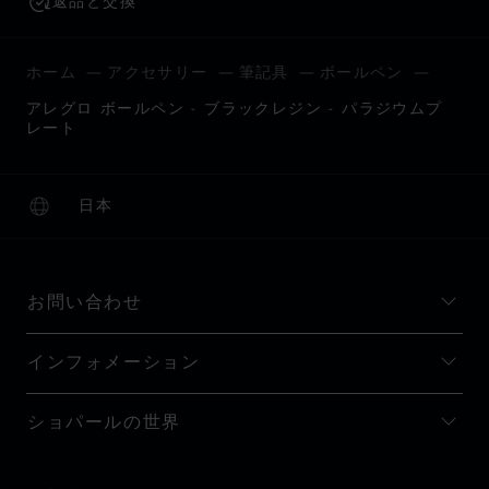
返品と交換
ホーム
アクセサリー
筆記具
ボールペン
アレグロ ボールペン - ブラックレジン - パラジウムプ
レート
日本
ローカリゼーション (国の変更)
国の変更
お問い合わせ
インフォメーション
ショパールの世界