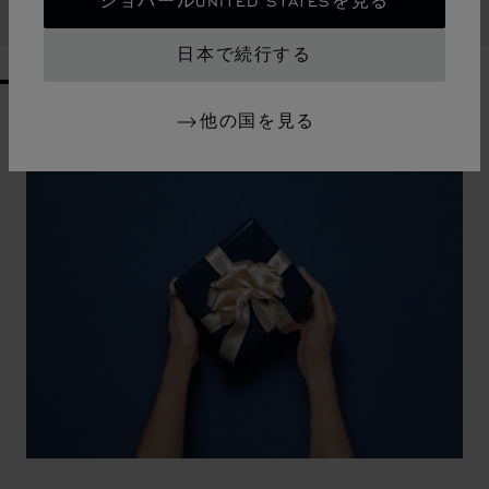
ショパールUNITED STATESを見る
購入する
日本で続行する
GO TO SLIDE 1
GO TO SLIDE 2
GO TO SLIDE 3
GO TO SLIDE 4
GO TO SLIDE 5
GO TO SLIDE 6
GO TO SLIDE 7
GO TO SLIDE 8
GO TO SLIDE 9
GO TO SLIDE 10
他の国を見る