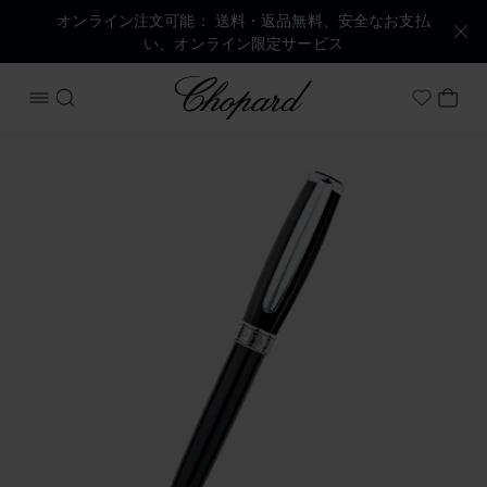
オンライン注文可能： 送料・返品無料、安全なお支払
い、オンライン限定サービス
Chopard
メニューを開く
検索する
マイ
My Wish
商品 アレグロ ボールペン の画像（ボタンを有効にしてギャ