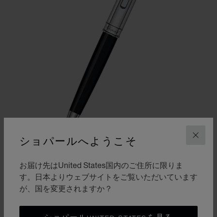
ショパールへようこそ
閉じ
お届け先はUnited States国内のご住所に限りま
スライドに移動 1
スライドに移動 2
す。日本よりウェブサイトをご覧いただいています
CLASSIC ボールペン
が、国を変更されますか？
ブラックレジン / シルバートーンメタル
¥ 58,300